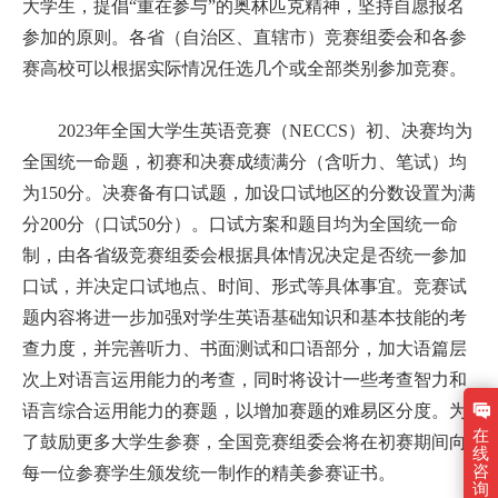
大学生，提倡“重在参与”的奥林匹克精神，坚持自愿报名
参加的原则。各省（自治区、直辖市）竞赛组委会和各参
赛高校可以根据实际情况任选几个或全部类别参加竞赛。
2023年全国大学生英语竞赛（NECCS）初、决赛均为
全国统一命题，初赛和决赛成绩满分（含听力、笔试）均
为150分。决赛备有口试题，加设口试地区的分数设置为满
分200分（口试50分）。口试方案和题目均为全国统一命
制，由各省级竞赛组委会根据具体情况决定是否统一参加
口试，并决定口试地点、时间、形式等具体事宜。竞赛试
题内容将进一步加强对学生英语基础知识和基本技能的考
查力度，并完善听力、书面测试和口语部分，加大语篇层
次上对语言运用能力的考查，同时将设计一些考查智力和
语言综合运用能力的赛题，以增加赛题的难易区分度。为
在
了鼓励更多大学生参赛，全国竞赛组委会将在初赛期间向
线
咨
每一位参赛学生颁发统一制作的精美参赛证书。
询